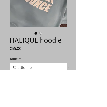
ITALIQUE hoodie
Prix
€55.00
Taille
*
Quantité
*
Ajouter au panier