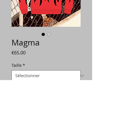
Magma
Prix
€65.00
Taille
*
Quantité
*
Ajouter au panier