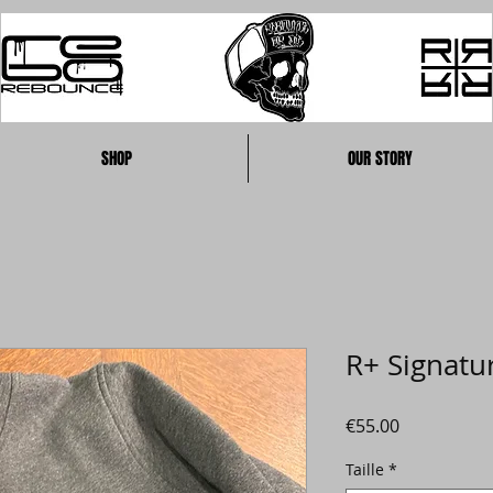
SHOP
OUR STORY
R+ Signatu
Prix
€55.00
Taille
*